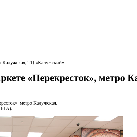
ро Калужская, ТЦ «Калужский»
аркете «Перекресток», метро 
ресток», метро Калужская,
 61А).