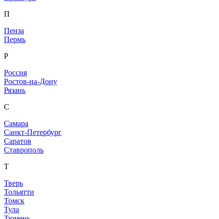
П
Пенза
Пермь
Р
Россия
Ростов-на-Дону
Рязань
С
Самара
Санкт-Петербург
Саратов
Ставрополь
Т
Тверь
Тольятти
Томск
Тула
Тюмень