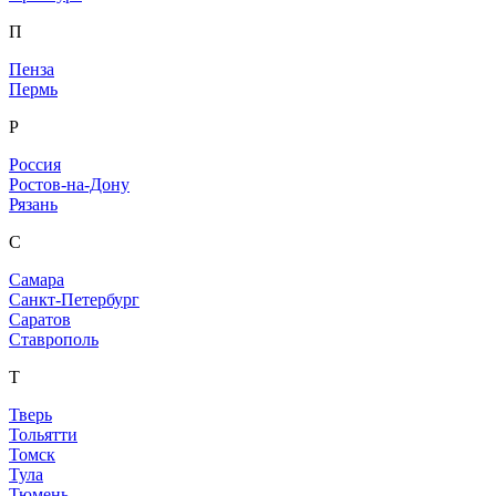
П
Пенза
Пермь
Р
Россия
Ростов-на-Дону
Рязань
С
Самара
Санкт-Петербург
Саратов
Ставрополь
Т
Тверь
Тольятти
Томск
Тула
Тюмень